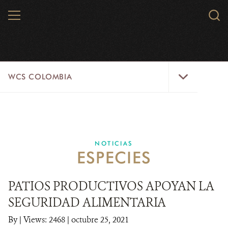
Skip
MENU
Sear
to
WCS.
main
WCS
content
WCS
WCS COLOMBIA
Colombia
Menu
INICIO
WCS COLOMBIA
NOTICIAS
ESPECIES
EJES ESTRATÉGICOS
AQUÍ TRABAJAMOS
PATIOS PRODUCTIVOS APOYAN LA
SEGURIDAD ALIMENTARIA
LÍNEAS DE ACCIÓN
By
|
Views: 2468
| octubre 25, 2021
MICROSITIOS