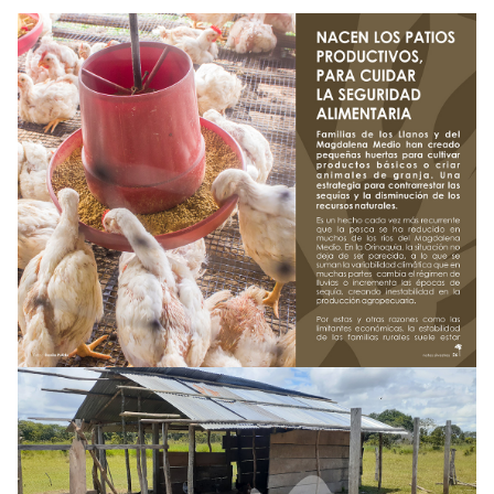
NOTICIAS
WCS VISUAL
PUBLICACIONES
ALIADOS Y ALIANZAS
COBERTURA EN MEDIOS DE COMUNICACIÓN
INFORME ANUAL WCS
MECANISMO DE ATENCIÓN DE QUEJAS Y RECLAMOS
DONA