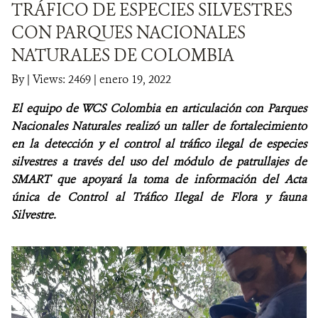
TRÁFICO DE ESPECIES SILVESTRES
CON PARQUES NACIONALES
NOTICIAS
NATURALES DE COLOMBIA
WCS VISUAL
By
|
Views: 2469
| enero 19, 2022
PUBLICACIONES
El equipo de WCS Colombia en articulación con Parques
Nacionales Naturales realizó un taller de fortalecimiento
ALIADOS Y ALIANZAS
en la detección y el control al tráfico ilegal de especies
silvestres a través del uso del módulo de patrullajes de
COBERTURA EN MEDIOS DE COMUNICACIÓN
SMART que apoyará la toma de información del Acta
INFORME ANUAL WCS
única de Control al Tráfico Ilegal de Flora y fauna
Silvestre.
MECANISMO DE ATENCIÓN DE QUEJAS Y RECLAMOS
DONA