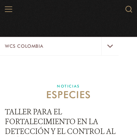
Skip
MENU
Sear
to
WCS.
main
WCS
content
WCS
WCS COLOMBIA
Colombia
Menu
INICIO
WCS COLOMBIA
NOTICIAS
ESPECIES
EJES ESTRATÉGICOS
AQUÍ TRABAJAMOS
TALLER PARA EL
FORTALECIMIENTO EN LA
LÍNEAS DE ACCIÓN
DETECCIÓN Y EL CONTROL AL
MICROSITIOS