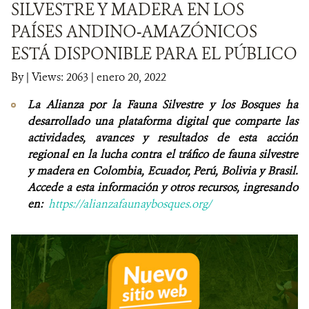
SILVESTRE Y MADERA EN LOS
PAÍSES ANDINO-AMAZÓNICOS
NOTICIAS
ESTÁ DISPONIBLE PARA EL PÚBLICO
WCS VISUAL
By
|
Views: 2063
| enero 20, 2022
PUBLICACIONES
La Alianza por la Fauna Silvestre y los Bosques ha
desarrollado una plataforma digital que comparte las
ALIADOS Y ALIANZAS
actividades, avances y resultados de esta acción
regional en la lucha contra el tráfico de fauna silvestre
COBERTURA EN MEDIOS DE COMUNICACIÓN
y madera en Colombia, Ecuador, Perú, Bolivia y Brasil.
Accede a esta información y otros recursos, ingresando
INFORME ANUAL WCS
en:
https://alianzafaunaybosques.org/
MECANISMO DE ATENCIÓN DE QUEJAS Y RECLAMOS
DONA