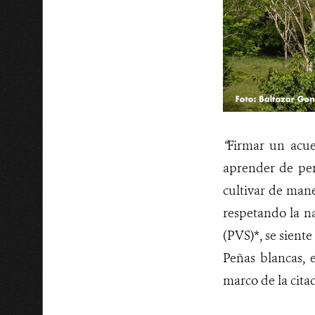
“
Firmar un acu
aprender de per
cultivar de mane
respetando la n
(PVS)*, se siente
Peñas blancas, 
marco de la citad