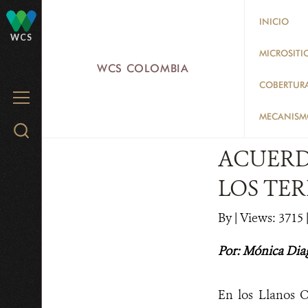
Skip
INICIO
to
WCS
main
MICROSITI
WCS COLOMBIA
content
COBERTUR
MENU
MECANISMO
Search
WCS.org
ACUERD
LOS TER
By
|
Views: 3715
Por: Mónica Dia
En los Llanos 