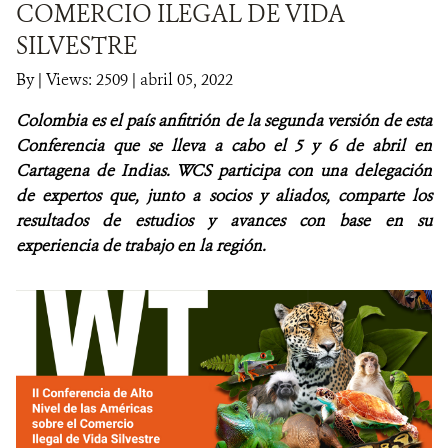
COMERCIO ILEGAL DE VIDA
SILVESTRE
NOTICIAS
By
|
Views: 2509
| abril 05, 2022
WCS VISUAL
Colombia es el país anfitrión de la segunda versión de esta
PUBLICACIONES
Conferencia que se lleva a cabo el 5 y 6 de abril en
Cartagena de Indias. WCS participa con una delegación
ALIADOS Y ALIANZAS
de expertos que, junto a socios y aliados, comparte los
resultados de estudios y avances con base en su
COBERTURA EN MEDIOS DE COMUNICACIÓN
experiencia de trabajo en la región.
INFORME ANUAL WCS
MECANISMO DE ATENCIÓN DE QUEJAS Y RECLAMOS
DONA