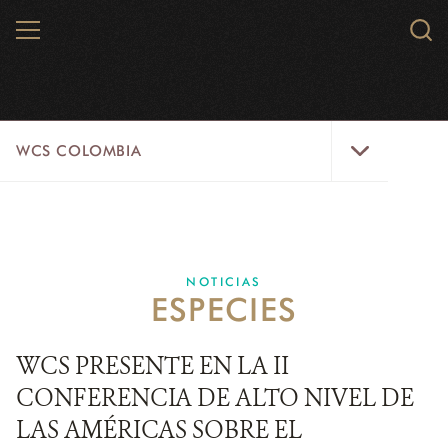
Skip
MENU
Sear
to
WCS.
main
WCS
content
WCS
WCS COLOMBIA
Colombia
Menu
INICIO
WCS COLOMBIA
NOTICIAS
ESPECIES
EJES ESTRATÉGICOS
AQUÍ TRABAJAMOS
WCS PRESENTE EN LA II
CONFERENCIA DE ALTO NIVEL DE
LÍNEAS DE ACCIÓN
LAS AMÉRICAS SOBRE EL
MICROSITIOS