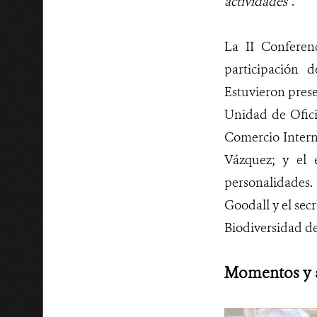
actividades
”.
La II Conferen
p
articipación 
Estuvieron prese
Unidad de Oficia
Comercio Interna
Vázquez; y el
personalidades.
Goodall y el sec
Biodiversidad de
Momentos y a