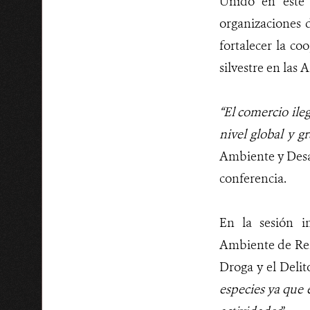
Unido en este 
organizaciones d
fortalecer la co
silvestre en las 
“El comercio ile
nivel global y g
Ambiente y Desar
conferencia.
En la sesión i
Ambiente de Rei
Droga y el Deli
especies ya que 