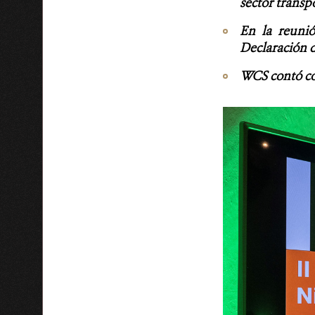
sector transpo
En la reunió
Declaración d
WCS contó con