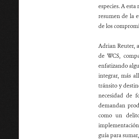
especies. A esta
resumen de la ev
de los compromi
Adrian Reuter, a
de WCS, compar
enfatizando algu
integrar, más al
tránsito y desti
necesidad de f
demandan produc
como un delito
implementación d
guía para sumar,