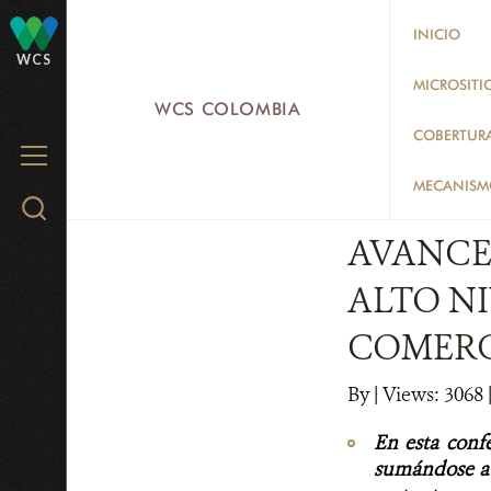
Skip
INICIO
to
WCS
main
MICROSITI
WCS COLOMBIA
content
COBERTUR
MENU
MECANISMO
Search
WCS.org
AVANCES
ALTO NI
COMERCI
By
|
Views: 3068
|
En esta conf
sumándose a l