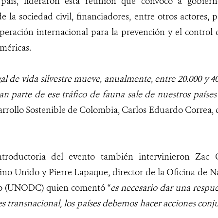
país, lideraron esta reunión que convocó a gobierno
e la sociedad civil, financiadores, entre otros actores, p
operación internacional para la prevención y el control de
Américas.
gal de vida silvestre mueve, anualmente, entre 20.000 y 4
ran parte de ese tráfico de fauna sale de nuestros países”
rollo Sostenible de Colombia, Carlos Eduardo Correa, d
ntroductoria del evento también intervinieron
Zac G
no Unido y Pierre Lapaque, director de la Oficina de N
to (UNODC) quien comentó “
es necesario dar una respue
es transnacional, los países debemos hacer acciones conj