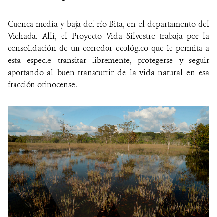
NOTICIAS
Cuenca media y baja del río Bita, en el departamento del
Vichada. Allí, el Proyecto Vida Silvestre trabaja por la
WCS VISUAL
consolidación de un corredor ecológico que le permita a
esta especie transitar libremente, protegerse y seguir
PUBLICACIONES
aportando al buen transcurrir de la vida natural en esa
fracción orinocense.
ALIADOS Y ALIANZAS
COBERTURA EN MEDIOS DE COMUNICACIÓN
INFORME ANUAL WCS
MECANISMO DE ATENCIÓN DE QUEJAS Y RECLAMOS
DONA