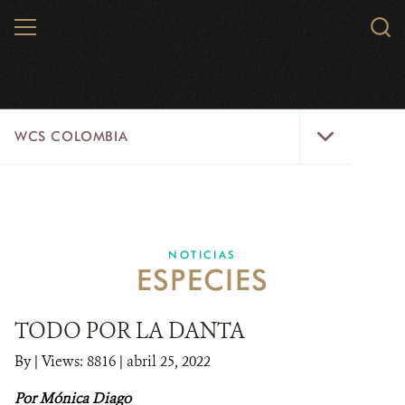
Skip
MENU
Sear
to
WCS.
main
WCS
content
WCS
WCS COLOMBIA
Colombia
Menu
INICIO
WCS COLOMBIA
NOTICIAS
ESPECIES
EJES ESTRATÉGICOS
AQUÍ TRABAJAMOS
TODO POR LA DANTA
By
|
Views: 8816
| abril 25, 2022
LÍNEAS DE ACCIÓN
Por Mónica Diago
MICROSITIOS