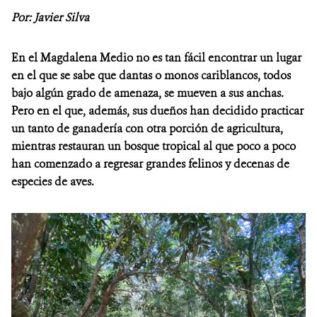
Por: Javier Silva
NOTICIAS
En el Magdalena Medio no es tan fácil encontrar un lugar
WCS VISUAL
en el que se sabe que dantas o monos cariblancos, todos
bajo algún grado de amenaza, se mueven a sus anchas.
PUBLICACIONES
Pero en el que, además, sus dueños han decidido practicar
un tanto de ganadería con otra porción de agricultura,
ALIADOS Y ALIANZAS
mientras restauran un bosque tropical al que poco a poco
COBERTURA EN MEDIOS DE COMUNICACIÓN
han comenzado a regresar grandes felinos y decenas de
especies de aves.
INFORME ANUAL WCS
MECANISMO DE ATENCIÓN DE QUEJAS Y RECLAMOS
DONA