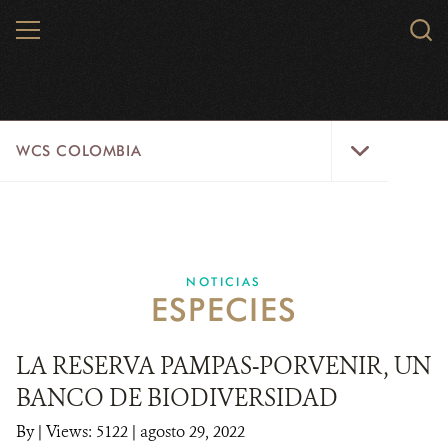
Skip
MENU
Sear
to
WCS.
main
WCS
content
WCS
WCS COLOMBIA
Colombia
Menu
INICIO
WCS COLOMBIA
NOTICIAS
ESPECIES
EJES ESTRATÉGICOS
AQUÍ TRABAJAMOS
LA RESERVA PAMPAS-PORVENIR, UN
BANCO DE BIODIVERSIDAD
LÍNEAS DE ACCIÓN
By
|
Views: 5122
| agosto 29, 2022
MICROSITIOS