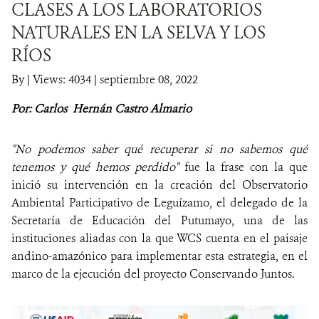
CLASES A LOS LABORATORIOS
NATURALES EN LA SELVA Y LOS
NOTICIAS
RÍOS
WCS VISUAL
By
|
Views: 4034
| septiembre 08, 2022
PUBLICACIONES
Por: Carlos Hernán Castro Almario
ALIADOS Y ALIANZAS
"No podemos saber qué recuperar si no sabemos qué
COBERTURA EN MEDIOS DE COMUNICACIÓN
tenemos y qué hemos perdido"
fue la frase con la que
inició su intervención en la creación del Observatorio
INFORME ANUAL WCS
Ambiental Participativo de Leguízamo, el delegado de la
Secretaría de Educación del Putumayo, una de las
MECANISMO DE ATENCIÓN DE QUEJAS Y RECLAMOS
instituciones aliadas con la que WCS cuenta en el paisaje
andino-amazónico para implementar esta estrategia, en el
DONA
marco de la ejecución del proyecto Conservando Juntos.