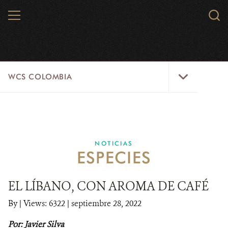
Skip
MENU
Sear
to
WCS.
main
WCS
content
WCS
WCS COLOMBIA
Colombia
Menu
INICIO
WCS COLOMBIA
NOTICIAS
ESPECIES
EJES ESTRATÉGICOS
AQUÍ TRABAJAMOS
EL LÍBANO, CON AROMA DE CAFÉ
By
|
Views: 6322
| septiembre 28, 2022
LÍNEAS DE ACCIÓN
Por: Javier Silva
MICROSITIOS