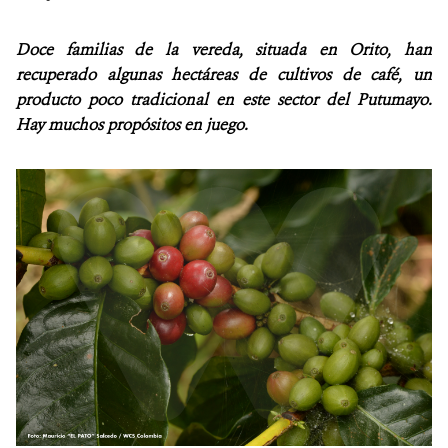
NOTICIAS
Doce familias de la vereda, situada en Orito, han
recuperado algunas hectáreas de cultivos de café, un
WCS VISUAL
producto poco tradicional en este sector del Putumayo.
Hay muchos propósitos en juego.
PUBLICACIONES
ALIADOS Y ALIANZAS
COBERTURA EN MEDIOS DE COMUNICACIÓN
INFORME ANUAL WCS
MECANISMO DE ATENCIÓN DE QUEJAS Y RECLAMOS
DONA