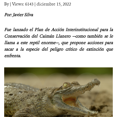
By
|
Views: 6143
| diciembre 15, 2022
NOTICIAS
Por: Javier Silva
WCS VISUAL
Fue lanzado el Plan de Acción Interinstitucional para la
PUBLICACIONES
Conservación del Caimán Llanero —como también se le
llama a este reptil enorme—, que propone acciones para
ALIADOS Y ALIANZAS
sacar a la especie del peligro crítico de extinción que
enfrenta.
COBERTURA EN MEDIOS DE COMUNICACIÓN
INFORME ANUAL WCS
MECANISMO DE ATENCIÓN DE QUEJAS Y RECLAMOS
DONA