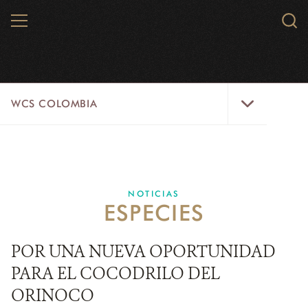
Skip
MENU
Sear
to
WCS.
main
WCS
content
WCS
WCS COLOMBIA
Colombia
Menu
INICIO
WCS COLOMBIA
NOTICIAS
ESPECIES
EJES ESTRATÉGICOS
AQUÍ TRABAJAMOS
POR UNA NUEVA OPORTUNIDAD
PARA EL COCODRILO DEL
LÍNEAS DE ACCIÓN
ORINOCO
MICROSITIOS