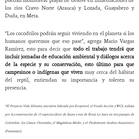
puedan monitorear playas de desove en inmediaciones de
los ríos Cravo Norte (Arauca) y Lozada, Guayabero y
Duda, en Meta.
“Los cocodrilos podrán seguir viviendo en el planeta si los
humanos queremos que eso pase”, agrega Mario Vargas
Ramírez, esto para decir que
todo el trabajo tendrá que
incluir jornadas de educación ambiental y diálogos acerca
de la especie y su conservación, esto último para que
campesinos o indígenas que viven
muy cerca del hábitat
del reptil, entiendan su importancia y toleren su
presencia.
*El Proyecto Vida Silvestre, iniciativa liderada por Ecopetrol, el Fondo Acción y WCS, trabaja
por la conservación de 15 especies (doce de fauna y tres de flora). Lo hace en tres paisajes de
Colombia: los Llanos Orientales, el Magdalena Medio y el Piedemonte Andino-Amazónico
(Putumayo).