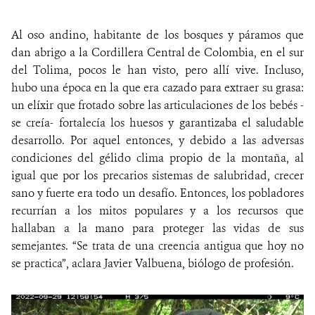
NOTICIAS
Al oso andino, habitante de los bosques y páramos que
dan abrigo a la Cordillera Central de Colombia, en el sur
WCS VISUAL
del Tolima, pocos le han visto, pero allí vive. Incluso,
hubo una época en la que era cazado para extraer su grasa:
PUBLICACIONES
un elíxir que frotado sobre las articulaciones de los bebés -
se creía- fortalecía los huesos y garantizaba el saludable
ALIADOS Y ALIANZAS
desarrollo. Por aquel entonces, y debido a las adversas
condiciones del gélido clima propio de la montaña, al
COBERTURA EN MEDIOS DE COMUNICACIÓN
igual que por los precarios sistemas de salubridad, crecer
INFORME ANUAL WCS
sano y fuerte era todo un desafío. Entonces, los pobladores
recurrían a los mitos populares y a los recursos que
MECANISMO DE ATENCIÓN DE QUEJAS Y RECLAMOS
hallaban a la mano para proteger las vidas de sus
semejantes. “Se trata de una creencia antigua que hoy no
se practica”, aclara Javier Valbuena, biólogo de profesión.
DONA