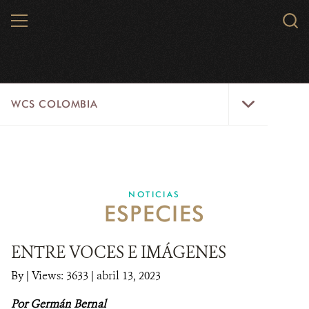
Skip
MENU
Sear
to
WCS.
main
WCS
content
WCS
WCS COLOMBIA
Colombia
Menu
INICIO
WCS COLOMBIA
NOTICIAS
ESPECIES
EJES ESTRATÉGICOS
AQUÍ TRABAJAMOS
ENTRE VOCES E IMÁGENES
By
|
Views: 3633
| abril 13, 2023
LÍNEAS DE ACCIÓN
Por Germán Bernal
MICROSITIOS