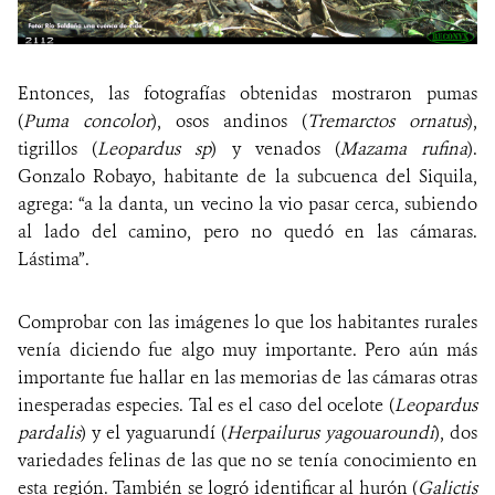
Entonces, las fotografías obtenidas mostraron pumas
(
Puma concolor
), osos andinos (
Tremarctos ornatus
),
tigrillos (
Leopardus sp
) y venados (
Mazama rufina
).
Gonzalo Robayo, habitante de la subcuenca del Siquila,
agrega: “a la danta, un vecino la vio pasar cerca, subiendo
al lado del camino, pero no quedó en las cámaras.
Lástima”.
Comprobar con las imágenes lo que los habitantes rurales
venía diciendo fue algo muy importante. Pero aún más
importante fue hallar en las memorias de las cámaras otras
inesperadas especies. Tal es el caso del ocelote (
Leopardus
pardalis
) y el yaguarundí
(
Herpailurus yagouaroundi
), dos
variedades felinas de las que no se tenía conocimiento en
esta región. También se logró identificar al hurón (
Galictis