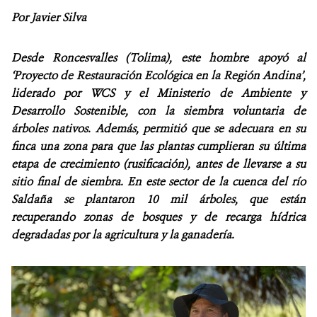
Por Javier Silva
NOTICIAS
Desde Roncesvalles (Tolima), este hombre apoyó al
WCS VISUAL
‘Proyecto de Restauración Ecológica en la Región Andina’,
liderado por WCS y el Ministerio de Ambiente y
PUBLICACIONES
Desarrollo Sostenible, con la siembra voluntaria de
árboles nativos. Además, permitió que se adecuara en su
ALIADOS Y ALIANZAS
finca una zona para que las plantas cumplieran su última
COBERTURA EN MEDIOS DE COMUNICACIÓN
etapa de crecimiento (rusificación), antes de llevarse a su
sitio final de siembra. En este sector de la cuenca del río
INFORME ANUAL WCS
Saldaña se plantaron 10 mil árboles, que están
recuperando zonas de bosques y de recarga hídrica
MECANISMO DE ATENCIÓN DE QUEJAS Y RECLAMOS
degradadas por la agricultura y la ganadería.
DONA