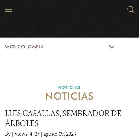
Skip
MENU
Sear
to
WCS.
main
WCS
content
WCS
WCS COLOMBIA
Colombia
Menu
INICIO
WCS COLOMBIA
NOTICIAS
NOTICIAS
EJES ESTRATÉGICOS
AQUÍ TRABAJAMOS
LUIS CASALLAS, SEMBRADOR DE
ÁRBOLES
LÍNEAS DE ACCIÓN
By
|
Views: 4325
| agosto 09, 2023
MICROSITIOS