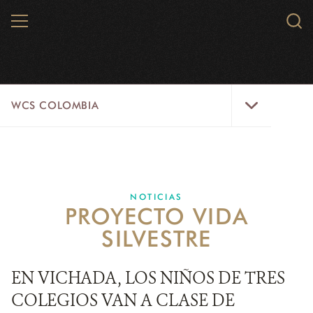
Skip
MENU
Sear
to
WCS.
main
WCS
content
WCS
WCS COLOMBIA
Colombia
Menu
INICIO
WCS COLOMBIA
NOTICIAS
PROYECTO VIDA
EJES ESTRATÉGICOS
SILVESTRE
AQUÍ TRABAJAMOS
EN VICHADA, LOS NIÑOS DE TRES
LÍNEAS DE ACCIÓN
COLEGIOS VAN A CLASE DE
MICROSITIOS