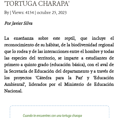
'TORTUGA CHARAPA'
NOTICIAS
By
|
Views: 4154
| octubre 25, 2023
Por Javier Silva
WCS VISUAL
PUBLICACIONES
La enseñanza sobre este reptil, que incluye el
reconocimiento de su hábitat, de la biodiversidad regional
ALIADOS Y ALIANZAS
que lo rodea y de las interacciones entre el hombre y todas
las especies del territorio, se imparte a estudiantes de
COBERTURA EN MEDIOS DE COMUNICACIÓN
primero a quinto grado (educación básica), con el aval de
la Secretaría de Educación del departamento y a través de
INFORME ANUAL WCS
los proyectos ‘Cátedra para la Paz’ y ‘Educación
MECANISMO DE ATENCIÓN DE QUEJAS Y RECLAMOS
Ambiental’, liderados por el Ministerio de Educación
Nacional.
DONA