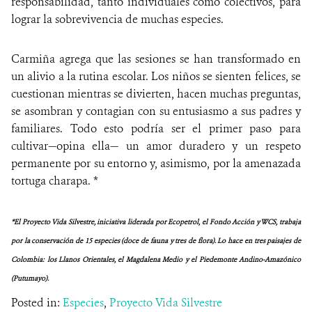
responsabilidad, tanto individuales como colectivos, para
lograr la sobrevivencia de muchas especies.
Carmiña agrega que las sesiones se han transformado en
un alivio a la rutina escolar. Los niños se sienten felices, se
cuestionan mientras se divierten, hacen muchas preguntas,
se asombran y contagian con su entusiasmo a sus padres y
familiares. Todo esto podría ser el primer paso para
cultivar—opina ella— un amor duradero y un respeto
permanente por su entorno y, asimismo, por la amenazada
tortuga charapa. *
*El Proyecto Vida Silvestre, iniciativa liderada por Ecopetrol, el Fondo Acción y WCS, trabaja
por la conservación de 15 especies (doce de fauna y tres de flora). Lo hace en tres paisajes de
Colombia: los Llanos Orientales, el Magdalena Medio y el Piedemonte Andino-Amazónico
(Putumayo).
Posted in:
Especies
,
Proyecto Vida Silvestre