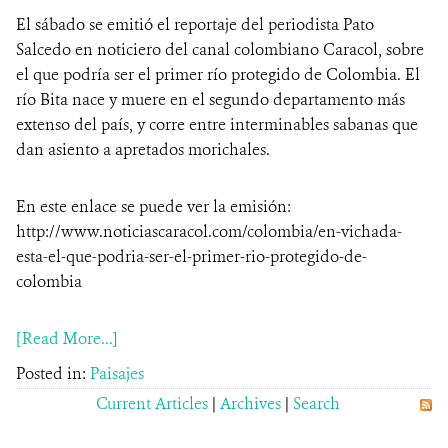
El sábado se emitió el reportaje del periodista Pato
NOTICIAS
Salcedo en noticiero del canal colombiano Caracol, sobre
el que podría ser el primer río protegido de Colombia. El
WCS VISUAL
río Bita nace y muere en el segundo departamento más
extenso del país, y corre entre interminables sabanas que
PUBLICACIONES
dan asiento a apretados morichales.
ALIADOS Y ALIANZAS
En este enlace se puede ver la emisión:
COBERTURA EN MEDIOS DE COMUNICACIÓN
http://www.noticiascaracol.com/colombia/en-vichada-
esta-el-que-podria-ser-el-primer-rio-protegido-de-
INFORME ANUAL WCS
colombia
MECANISMO DE ATENCIÓN DE QUEJAS Y RECLAMOS
[Read More...]
Posted in:
Paisajes
DONA
Current Articles
|
Archives
|
Search