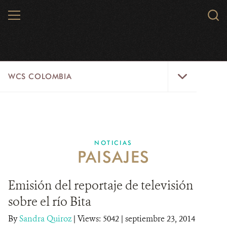
Skip
MENU
Sear
to
WCS.
main
WCS
content
WCS
WCS COLOMBIA
Colombia
Menu
INICIO
WCS COLOMBIA
NOTICIAS
PAISAJES
EJES ESTRATÉGICOS
AQUÍ TRABAJAMOS
Emisión del reportaje de televisión
sobre el río Bita
LÍNEAS DE ACCIÓN
By
Sandra Quiroz
|
Views: 5042
| septiembre 23, 2014
MICROSITIOS