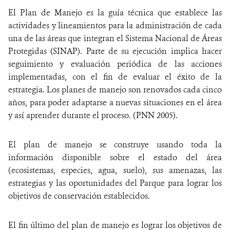
El Plan de Manejo es la guía técnica que establece las
NOTICIAS
actividades y lineamientos para la administración de cada
una de las áreas que integran el Sistema Nacional de Áreas
WCS VISUAL
Protegidas (SINAP). Parte de su ejecución implica hacer
seguimiento y evaluación periódica de las acciones
PUBLICACIONES
implementadas, con el fin de evaluar el éxito de la
estrategia. Los planes de manejo son renovados cada cinco
ALIADOS Y ALIANZAS
años, para poder adaptarse a nuevas situaciones en el área
y así aprender durante el proceso. (PNN 2005).
COBERTURA EN MEDIOS DE COMUNICACIÓN
INFORME ANUAL WCS
El plan de manejo se construye usando toda la
información disponible sobre el estado del área
MECANISMO DE ATENCIÓN DE QUEJAS Y RECLAMOS
(ecosistemas, especies, agua, suelo), sus amenazas, las
estrategias y las oportunidades del Parque para lograr los
DONA
objetivos de conservación establecidos.
El fin último del plan de manejo es lograr los objetivos de