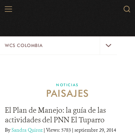
Skip
MENU
Sear
to
WCS.
main
WCS
content
WCS
WCS COLOMBIA
Colombia
Menu
INICIO
WCS COLOMBIA
NOTICIAS
PAISAJES
EJES ESTRATÉGICOS
AQUÍ TRABAJAMOS
El Plan de Manejo: la guía de las
actividades del PNN El Tuparro
LÍNEAS DE ACCIÓN
By
Sandra Quiroz
|
Views: 5783
| septiembre 29, 2014
MICROSITIOS