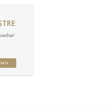
STRE
olombia?
TRATE