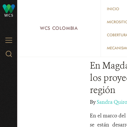
Skip
INICIO
to
WCS
main
MICROSITI
WCS COLOMBIA
content
COBERTUR
MENU
MECANISMO
Search
WCS.org
En Magdal
los proye
región
By
Sandra Quir
En el marco del 
se están desar