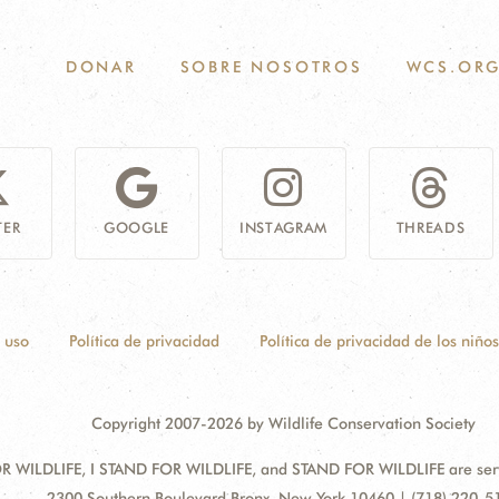
DONAR
SOBRE NOSOTROS
WCS.OR
TER
GOOGLE
INSTAGRAM
THREADS
 uso
Política de privacidad
Política de privacidad de los niños
Copyright 2007-2026 by Wildlife Conservation Society
 WILDLIFE, I STAND FOR WILDLIFE, and STAND FOR WILDLIFE are servic
Address:
2300 Southern Boulevard Bronx, New York 10460 | (718) 220-5