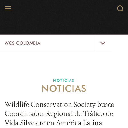
Skip
MENU
Sear
to
WCS.
main
WCS
content
WCS
WCS COLOMBIA
Colombia
Menu
INICIO
WCS COLOMBIA
NOTICIAS
NOTICIAS
EJES ESTRATÉGICOS
AQUÍ TRABAJAMOS
Wildlife Conservation Society busca
Coordinador Regional de Tráfico de
LÍNEAS DE ACCIÓN
Vida Silvestre en América Latina
MICROSITIOS