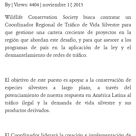
By
|
Views: 4404
| noviembre 17, 2015
NOTICIAS
Wildlife Conservation Society busca contratar un
Coordinador Regional de Tráfico de Vida Silvestre para
WCS VISUAL
que gestione una cartera creciente de proyectos en la
región que abordan este desafío, y para que asesore a los
PUBLICACIONES
programas de país en la aplicación de la ley y el
desmantelamiento de redes de tráfico.
ALIADOS Y ALIANZAS
COBERTURA EN MEDIOS DE COMUNICACIÓN
El objetivo de este puesto es apoyar a la conservación de
INFORME ANUAL WCS
especies silvestres a largo plazo, a través del
potenciamiento de nuestra respuesta en América Latina al
MECANISMO DE ATENCIÓN DE QUEJAS Y RECLAMOS
tráfico ilegal y la demanda de vida silvestre y sus
productos derivados.
DONA
El Coordinador liderará la creación e implementación de