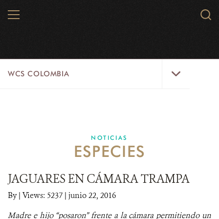
Skip
MENU
Sear
to
WCS.
main
WCS
content
WCS
WCS COLOMBIA
Colombia
Menu
INICIO
WCS COLOMBIA
NOTICIAS
ESPECIES
EJES ESTRATÉGICOS
AQUÍ TRABAJAMOS
JAGUARES EN CÁMARA TRAMPA
By
|
Views: 5237
| junio 22, 2016
LÍNEAS DE ACCIÓN
Madre e hijo “posaron” frente a la cámara permitiendo un
MICROSITIOS