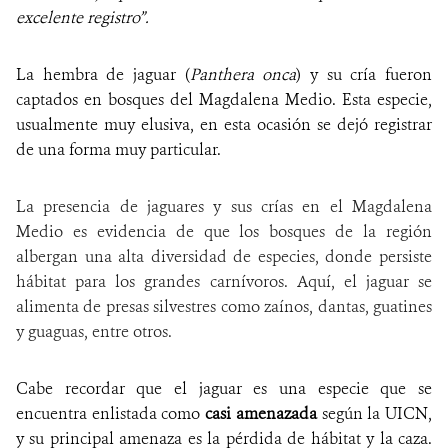
excelente registro”.
NOTICIAS
La hembra de jaguar (
Panthera onca
) y su cría fueron
WCS VISUAL
captados en bosques del Magdalena Medio. Esta especie,
usualmente muy elusiva, en esta ocasión se dejó registrar
PUBLICACIONES
de una forma muy particular.
ALIADOS Y ALIANZAS
La presencia de jaguares y sus crías en el Magdalena
COBERTURA EN MEDIOS DE COMUNICACIÓN
Medio es evidencia de que los bosques de la región
albergan una alta diversidad de especies, donde persiste
INFORME ANUAL WCS
hábitat para los grandes carnívoros. Aquí, el jaguar se
alimenta de presas silvestres como zaínos, dantas, guatines
MECANISMO DE ATENCIÓN DE QUEJAS Y RECLAMOS
y guaguas, entre otros.
DONA
Cabe recordar que el jaguar es una especie que se
encuentra enlistada como
casi amenazada
según la UICN,
y su principal amenaza es la pérdida de hábitat y la caza.