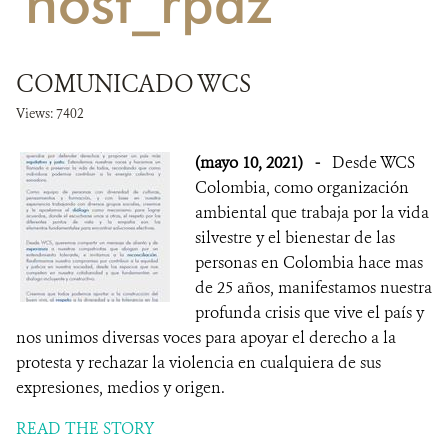
'host_rpaz'
NOTICIAS
COMUNICADO WCS
WCS VISUAL
Views: 7402
PUBLICACIONES
(mayo 10, 2021)
-
Desde WCS
ALIADOS Y ALIANZAS
Colombia, como organización
ambiental que trabaja por la vida
COBERTURA EN MEDIOS DE COMUNICACIÓN
silvestre y el bienestar de las
personas en Colombia hace mas
INFORME ANUAL WCS
de 25 años, manifestamos nuestra
profunda crisis que vive el país y
MECANISMO DE ATENCIÓN DE QUEJAS Y RECLAMOS
nos unimos diversas voces para apoyar el derecho a la
protesta y rechazar la violencia en cualquiera de sus
DONA
expresiones, medios y origen.
READ THE STORY