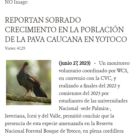
NO Image:
NOTICIAS
REPORTAN SOBRADO
WCS VISUAL
CRECIMIENTO EN LA POBLACIÓN
DE LA PAVA CAUCANA EN YOTOCO
PUBLICACIONES
Views: 4129
ALIADOS Y ALIANZAS
(junio 27, 2023)
-
Un monitoreo
COBERTURA EN MEDIOS DE COMUNICACIÓN
voluntario coordinado por WCS,
en convenio con la CVC, y
INFORME ANUAL WCS
realizado a finales del 2022 y
comienzos del 2023 por
MECANISMO DE ATENCIÓN DE QUEJAS Y RECLAMOS
estudiantes de las universidades
Nacional -sede Palmira-,
DONA
Javeriana, Icesi y del Valle, permitió concluir que la
presencia de esta especie amenazada en la Reserva
Nacional Forestal Bosque de Yotoco, en plena cordillera