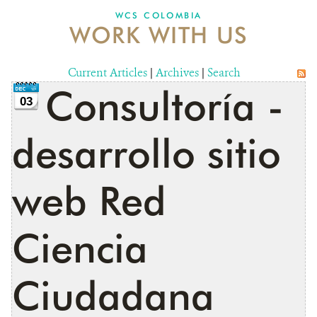
WCS COLOMBIA
WORK WITH US
NEWS
WCS VISUAL
Current Articles
|
Archives
|
Search
Consultoría -
PUBLICATIONS
03
PARTNERS AND PARTNERSHIPS
desarrollo sitio
ANNUAL REPORT WCS COLOMBIA
web Red
MEDIA COVERAGE
GRIEVANCE REDRESS MECHANISM
Ciencia
DONATE
Ciudadana