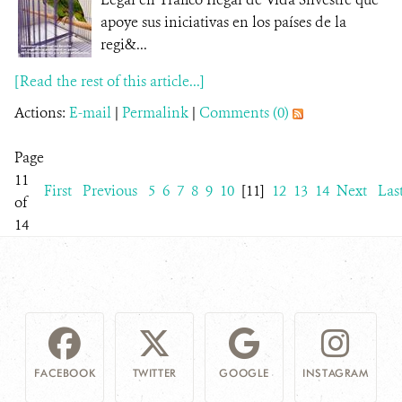
apoye sus iniciativas en los países de la
regi&...
[Read the rest of this article...]
Actions:
E-mail
|
Permalink
|
Comments (0)
Page
11
First
Previous
5
6
7
8
9
10
[11]
12
13
14
Next
Las
of
14
FACEBOOK
TWITTER
GOOGLE
INSTAGRAM