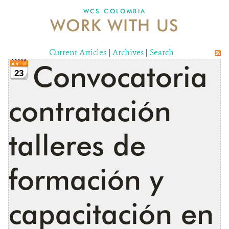
WCS COLOMBIA
WORK WITH US
NEWS
WCS VISUAL
Current Articles
|
Archives
|
Search
Convocatoria
PUBLICATIONS
23
PARTNERS AND PARTNERSHIPS
contratación
ANNUAL REPORT WCS COLOMBIA
talleres de
MEDIA COVERAGE
GRIEVANCE REDRESS MECHANISM
formación y
DONATE
capacitación en