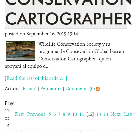
CARTOGRAPHER
posted on September 16, 2019 19:14
Wildlife Conservation Society y su
programa de Consevación Global buscan
Conservation Cartographer, quien
apoyará al equipo d...
[Read the rest of this article...]
Actions:
E-mail
|
Permalink
|
Comments (0)
Page
12
First
Previous
5
6
7
8
9
10
11
[12]
13
14
Next
Las
of
14