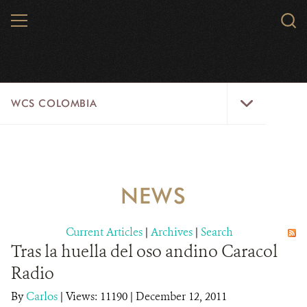
Skip
MENU
Sear
to
WCS.
main
WCS
content
WCS
WCS COLOMBIA
Colombia
Menu
HOME
WCS COLOMBIA
NEWS
STRATEGIC PILLARS
Current Articles
|
Archives
|
Search
WHERE WE WORK
Tras la huella del oso andino Caracol
Radio
AREAS OF WORK
By
Carlos
|
Views: 11190
| December 12, 2011
PROJECT MICROSITES