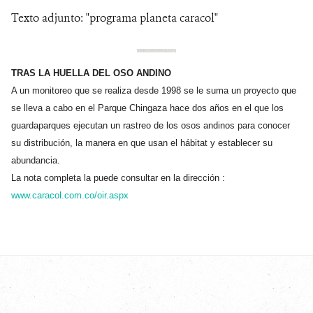
Texto adjunto: "programa planeta caracol"
NEWS
WCS VISUAL
TRAS LA HUELLA DEL OSO ANDINO
A un monitoreo que se realiza desde 1998 se le suma un proyecto que
PUBLICATIONS
se lleva a cabo en el Parque Chingaza hace dos años en el que los
PARTNERS AND PARTNERSHIPS
guardaparques ejecutan un rastreo de los osos andinos para conocer
su distribución, la manera en que usan el hábitat y establecer su
ANNUAL REPORT WCS COLOMBIA
abundancia.
La nota completa la puede consultar en la dirección :
MEDIA COVERAGE
www.caracol.com.co/oir.aspx
GRIEVANCE REDRESS MECHANISM
DONATE