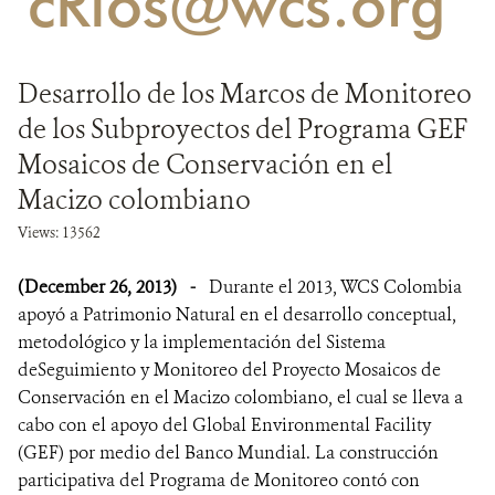
'cRios@wcs.org'
NEWS
Desarrollo de los Marcos de Monitoreo
WCS VISUAL
de los Subproyectos del Programa GEF
PUBLICATIONS
Mosaicos de Conservación en el
Macizo colombiano
PARTNERS AND PARTNERSHIPS
Views: 13562
ANNUAL REPORT WCS COLOMBIA
(December 26, 2013)
-
Durante el 2013, WCS Colombia
MEDIA COVERAGE
apoyó a Patrimonio Natural en el desarrollo conceptual,
metodológico y la implementación del Sistema
GRIEVANCE REDRESS MECHANISM
deSeguimiento y Monitoreo del Proyecto Mosaicos de
Conservación en el Macizo colombiano, el cual se lleva a
DONATE
cabo con el apoyo del Global Environmental Facility
(GEF) por medio del Banco Mundial. La construcción
participativa del Programa de Monitoreo contó con