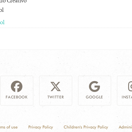
do Creativo
ol
ol
FACEBOOK
TWITTER
GOOGLE
INS
rms of use
Privacy Policy
Children's Privacy Policy
Admini