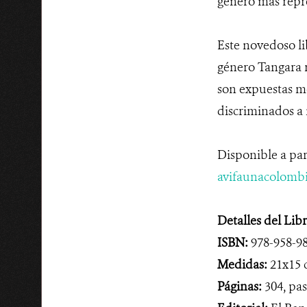
género más repre
Este novedoso li
género Tangara r
son expuestas m
discriminados a 
Disponible a par
avifaunacolomb
Detalles del Lib
ISBN:
978-958-9
Medidas:
21x15 
Páginas:
304, pas