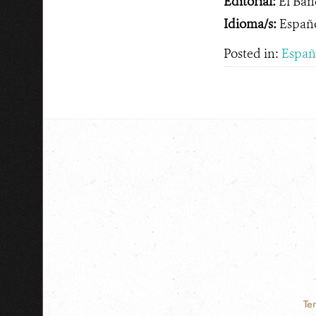
Editorial:
El Ban
Idioma/s:
Españ
Posted in:
Españ
Te