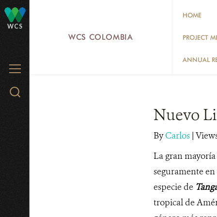
Skip
HOME
to
WCS
main
WCS COLOMBIA
PROJECT M
content
ANNUAL R
MENU
Search
WCS.org
Nuevo L
By
Carlos
|
Views
La gran mayoría 
seguramente en 
especie de
Tang
tropical de Amér