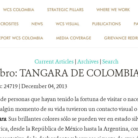
WCS COLOMBIA
STRATEGIC PILLARS
WHERE WE WORK
ICROSITES
NEWS
WCS VISUAL
PUBLICATIONS
P
NEWS
EPORT WCS COLOMBIA
MEDIA COVERAGE
GRIEVANCE REDR
Current Articles
|
Archives
|
Search
ibro: TANGARA DE COLOMBI
: 24719
| December 04, 2013
de personas que hayan tenido la fortuna de visitar o nac
algún momento de su vida tuvieron un contacto visual o
ara
. Sus brillantes colores sólo se pueden ver en estado sil
ica, desde la República de México hasta la Argentina, con