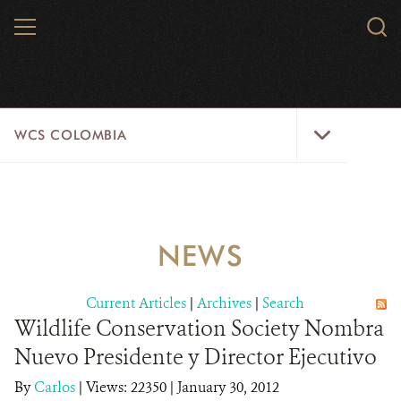
Skip
MENU
Sear
to
WCS.
main
WCS
content
WCS
WCS COLOMBIA
Colombia
Menu
HOME
WCS COLOMBIA
NEWS
STRATEGIC PILLARS
Current Articles
|
Archives
|
Search
WHERE WE WORK
Wildlife Conservation Society Nombra
Nuevo Presidente y Director Ejecutivo
AREAS OF WORK
By
Carlos
|
Views: 22350
| January 30, 2012
PROJECT MICROSITES