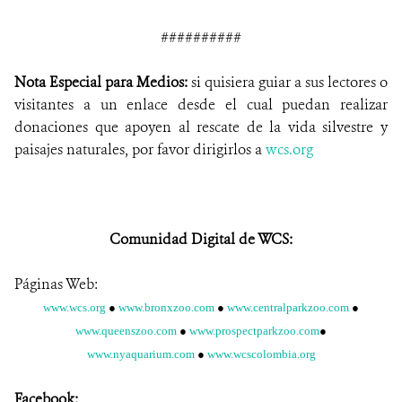
##########
Nota Especial para Medios:
si quisiera guiar a sus lectores o
visitantes a un enlace desde el cual puedan realizar
donaciones que apoyen al rescate de la vida silvestre y
paisajes naturales, por favor dirigirlos a
wcs.org
Comunidad Digital de WCS:
Páginas Web:
www.wcs.org
●
www.bronxzoo.com
●
www.centralparkzoo.com
●
www.queenszoo.com
●
www.prospectparkzoo.com
●
www.nyaquarium.com
●
www.wcscolombia.org
Facebook: