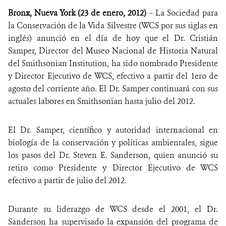
Bronx, Nueva York (23 de enero, 2012)
– La Sociedad para
NEWS
la Conservación de la Vida Silvestre (WCS por sus siglas en
inglés) anunció en el día de hoy que el Dr. Cristián
WCS VISUAL
Samper, Director del Museo Nacional de Historia Natural
del Smithsonian Institution, ha sido nombrado Presidente
PUBLICATIONS
y Director Ejecutivo de WCS, efectivo a partir del 1ero de
agosto del corriente año. El Dr. Samper continuará con sus
PARTNERS AND PARTNERSHIPS
actuales labores en Smithsonian hasta julio del 2012.
ANNUAL REPORT WCS COLOMBIA
El Dr. Samper, científico y autoridad internacional en
MEDIA COVERAGE
biología de la conservación y políticas ambientales, sigue
los pasos del Dr. Steven E. Sanderson, quien anunció su
GRIEVANCE REDRESS MECHANISM
retiro como Presidente y Director Ejecutivo de WCS
efectivo a partir de julio del 2012.
DONATE
Durante su liderazgo de WCS desde el 2001, el Dr.
Sanderson ha supervisado la expansión del programa de