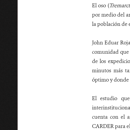
El oso (
Tremarct
por medio del an
la población de e
John Eduar Roja
comunidad que ha
de los expedici
minutos más tar
óptimo y donde 
El estudio qu
interinstitucio
cuenta con el 
CARDER para el 