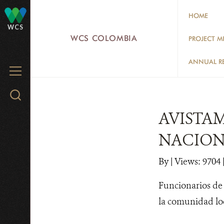
Skip
HOME
to
WCS
main
WCS COLOMBIA
PROJECT M
content
ANNUAL R
MENU
Search
WCS.org
AVISTA
NACION
By
|
Views: 9704
|
Funcionarios de 
la comunidad lo