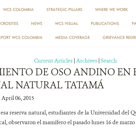
WCS COLOMBIA
STRATEGIC PILLARS
WHERE WE WORK
ICROSITES
NEWS
WCS VISUAL
PUBLICATIONS
P
NEWS
EPORT WCS COLOMBIA
MEDIA COVERAGE
GRIEVANCE REDR
Current Articles
|
Archives
|
Search
MIENTO DE OSO ANDINO EN 
AL NATURAL TATAMÁ
 April 06, 2015
esa reserva natural, estudiantes de la Universidad del
cal, observaron el mam
ífero
el pasado lunes 16 de marzo 