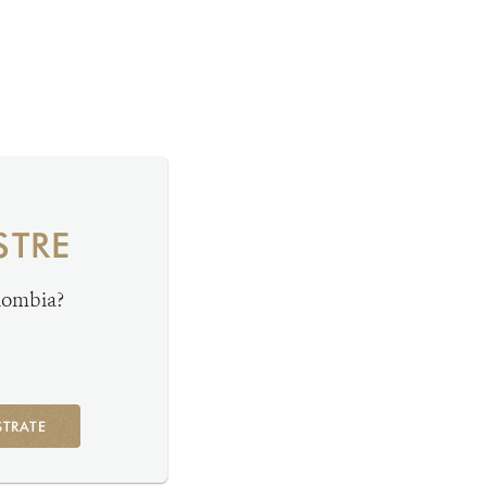
STRE
olombia?
STRATE