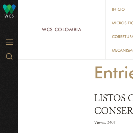
Skip
INICIO
to
WCS
main
MICROSITI
WCS COLOMBIA
content
COBERTUR
MENU
MECANISMO
Search
WCS.org
Entri
LISTOS 
CONSER
Views: 3405