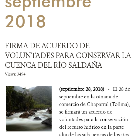
septiembre
NOTICIAS
2018
WCS VISUAL
PUBLICACIONES
FIRMA DE ACUERDO DE
VOLUNTADES PARA CONSERVAR LA
ALIADOS Y ALIANZAS
CUENCA DEL RÍO SALDAÑA
COBERTURA EN MEDIOS DE COMUNICACIÓN
Views: 3494
INFORME ANUAL WCS
(septiembre 28, 2018)
-
El 28 de
septiembre en la cámara de
MECANISMO DE ATENCIÓN DE QUEJAS Y RECLAMOS
comercio de Chaparral (Tolima),
se firmará un acuerdo de
DONA
voluntades para la conservación
del recurso hídrico en la parte
alta de las subcuencas de los ríos