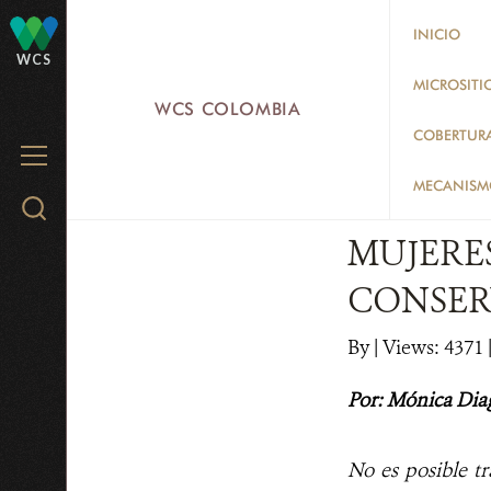
Skip
INICIO
to
WCS
main
MICROSITI
WCS COLOMBIA
content
COBERTUR
MENU
MECANISMO
Search
WCS.org
MUJERE
CONSER
By
|
Views: 4371
Por: Mónica Dia
No es posible tr