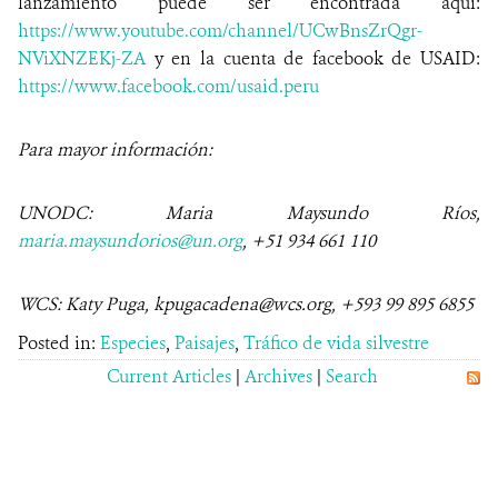
lanzamiento puede ser encontrada aquí:
https://www.youtube.com/channel/UCwBnsZrQgr-
NViXNZEKj-ZA
y en la cuenta de facebook de USAID:
https://www.facebook.com/usaid.peru
Para mayor información:
UNODC: Maria Maysundo Ríos,
maria.maysundorios@un.org
, +51 934 661 110
WCS: Katy Puga, kpugacadena@wcs.org, +593 99 895 6855
Posted in:
Especies
,
Paisajes
,
Tráfico de vida silvestre
Current Articles
|
Archives
|
Search