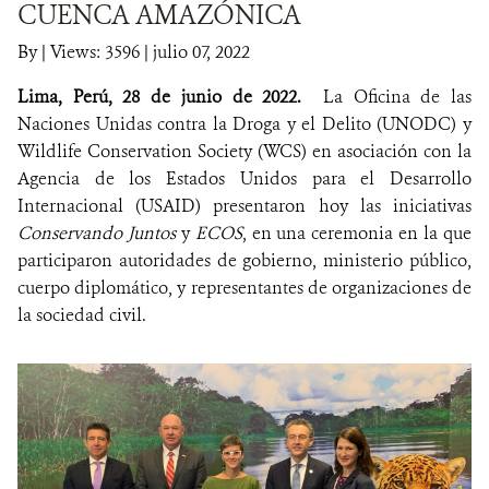
CUENCA AMAZÓNICA
NOTICIAS
By
|
Views: 3596
| julio 07, 2022
Lima, Perú, 28 de junio de 2022.
La Oficina de las
WCS VISUAL
Naciones Unidas contra la Droga y el Delito (UNODC) y
PUBLICACIONES
Wildlife Conservation Society (WCS) en asociación con la
Agencia de los Estados Unidos para el Desarrollo
ALIADOS Y ALIANZAS
Internacional (USAID) presentaron hoy las iniciativas
Conservando Juntos
y
ECOS
, en una ceremonia en la que
COBERTURA EN MEDIOS DE COMUNICACIÓN
participaron autoridades de gobierno, ministerio público,
cuerpo diplomático, y representantes de organizaciones de
INFORME ANUAL WCS
la sociedad civil.
MECANISMO DE ATENCIÓN DE QUEJAS Y RECLAMOS
DONA