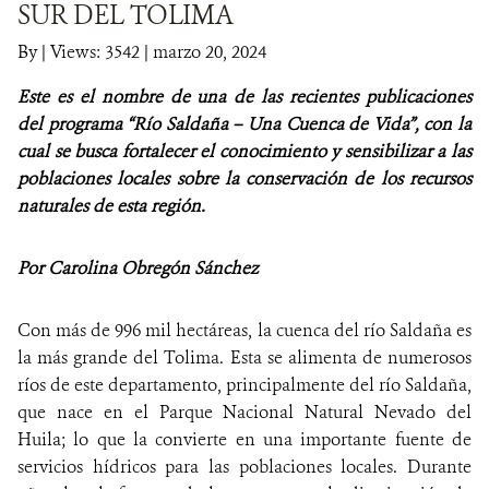
SUR DEL TOLIMA
NOTICIAS
By
|
Views: 3542
| marzo 20, 2024
Este es el nombre de una de las recientes publicaciones
WCS VISUAL
del programa “Río Saldaña – Una Cuenca de Vida”, con la
PUBLICACIONES
cual se busca fortalecer el conocimiento y sensibilizar a las
poblaciones locales sobre la conservación de los recursos
ALIADOS Y ALIANZAS
naturales de esta región.
COBERTURA EN MEDIOS DE COMUNICACIÓN
Por Carolina Obregón Sánchez
INFORME ANUAL WCS
Con más de 996 mil hectáreas, la cuenca del río Saldaña es
MECANISMO DE ATENCIÓN DE QUEJAS Y RECLAMOS
la más grande del Tolima. Esta se alimenta de numerosos
ríos de este departamento, principalmente del río Saldaña,
que nace en el Parque Nacional Natural Nevado del
DONA
Huila; lo que la convierte en una importante fuente de
servicios hídricos para las poblaciones locales. Durante