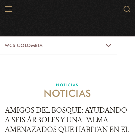
Skip
MENU
Sear
to
WCS.
main
WCS
content
WCS
WCS COLOMBIA
Colombia
Menu
INICIO
WCS COLOMBIA
NOTICIAS
NOTICIAS
EJES ESTRATÉGICOS
AQUÍ TRABAJAMOS
AMIGOS DEL BOSQUE: AYUDANDO
A SEIS ÁRBOLES Y UNA PALMA
LÍNEAS DE ACCIÓN
AMENAZADOS QUE HABITAN EN EL
MICROSITIOS