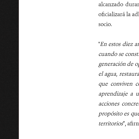
alcanzado duran
oficializará la
socio.
"
En estos diez a
cuando se constr
generación de o
el agua, restaur
que conviven co
aprendizaje a u
acciones concre
propósito es que
territorios
”, afi