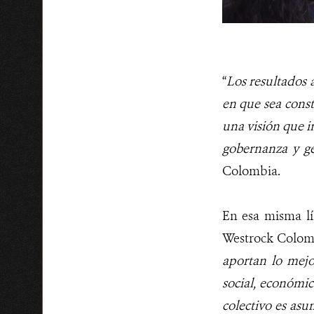
“
Los resultados 
en que sea const
una visión que in
gobernanza y ge
Colombia.
En esa misma lí
Westrock Colomb
aportan lo mejo
social, económic
colectivo es asu