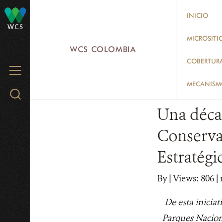
Skip
INICIO
to
WCS
main
MICROSITI
WCS COLOMBIA
content
COBERTUR
MENU
MECANISMO
Search
WCS.org
Una déca
Conserva
Estratégi
By
|
Views: 806
| 
De esta inicia
Parques Nacion