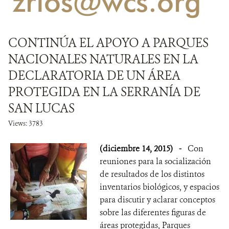
'zrios@wcs.org'
NOTICIAS
CONTINÚA EL APOYO A PARQUES
WCS VISUAL
NACIONALES NATURALES EN LA
PUBLICACIONES
DECLARATORIA DE UN ÁREA
PROTEGIDA EN LA SERRANÍA DE
ALIADOS Y ALIANZAS
SAN LUCAS
COBERTURA EN MEDIOS DE COMUNICACIÓN
Views: 3783
INFORME ANUAL WCS
(diciembre 14, 2015)
-
Con
reuniones para la socialización
MECANISMO DE ATENCIÓN DE QUEJAS Y RECLAMOS
de resultados de los distintos
inventarios biológicos, y espacios
DONA
para discutir y aclarar conceptos
sobre las diferentes figuras de
áreas protegidas, Parques