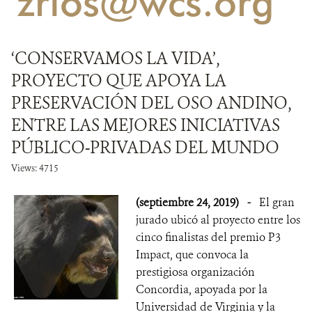
'zrios@wcs.org'
NOTICIAS
‘CONSERVAMOS LA VIDA’,
WCS VISUAL
PROYECTO QUE APOYA LA
PUBLICACIONES
PRESERVACIÓN DEL OSO ANDINO,
ENTRE LAS MEJORES INICIATIVAS
ALIADOS Y ALIANZAS
PÚBLICO-PRIVADAS DEL MUNDO
COBERTURA EN MEDIOS DE COMUNICACIÓN
Views: 4715
INFORME ANUAL WCS
(septiembre 24, 2019)
-
El gran
jurado ubicó al proyecto entre los
MECANISMO DE ATENCIÓN DE QUEJAS Y RECLAMOS
cinco finalistas del premio P3
Impact, que convoca la
DONA
prestigiosa organización
Concordia, apoyada por la
Universidad de Virginia y la