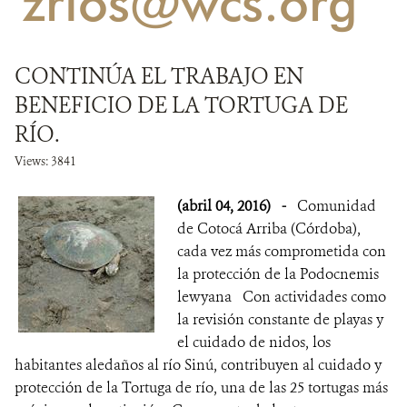
'zrios@wcs.org'
NOTICIAS
CONTINÚA EL TRABAJO EN
WCS VISUAL
BENEFICIO DE LA TORTUGA DE
PUBLICACIONES
RÍO.
Views: 3841
ALIADOS Y ALIANZAS
(abril 04, 2016)
-
Comunidad
COBERTURA EN MEDIOS DE COMUNICACIÓN
de Cotocá Arriba (Córdoba),
INFORME ANUAL WCS
cada vez más comprometida con
la protección de la Podocnemis
MECANISMO DE ATENCIÓN DE QUEJAS Y RECLAMOS
lewyana Con actividades como
la revisión constante de playas y
el cuidado de nidos, los
DONA
habitantes aledaños al río Sinú, contribuyen al cuidado y
protección de la Tortuga de río, una de las 25 tortugas más