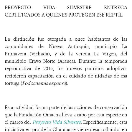
PROYECTO VIDA SILVESTRE ENTREGA
NEWS
CERTIFICADOS A QUIENES PROTEGEN ESE REPTIL
WCS VISUAL
La distinción
fue otorgada a once habitantes de las
PUBLICATIONS
comunidades de Nueva Antioquia, municipio La
PARTNERS AND PARTNERSHIPS
Primavera (Vichada), y de la vereda La Virgen, del
municipio Cravo Norte (Arauca). Durante la temporada
ANNUAL REPORT WCS COLOMBIA
reproductiva de 2015, los nuevos padrinos adoptivos
recibieron capacitación en el cuidado de nidadas de esa
MEDIA COVERAGE
tortuga (
Podocnemis expansa
).
GRIEVANCE REDRESS MECHANISM
Esta actividad forma parte de las acciones de conservación
DONATE
que la Fundación Omacha lleva a cabo por esta especie en
el marco del
Proyecto Vida Silvestre
.
Específicamente, esta
iniciativa en pro de la Charapa se viene desarrollando, en