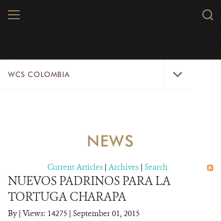
Skip
MENU
Sear
to
WCS.
main
WCS
content
WCS
WCS COLOMBIA
Colombia
Menu
HOME
WCS COLOMBIA
NEWS
STRATEGIC PILLARS
Current Articles
|
Archives
|
Search
WHERE WE WORK
NUEVOS PADRINOS PARA LA
TORTUGA CHARAPA
AREAS OF WORK
By
|
Views: 14275
| September 01, 2015
PROJECT MICROSITES