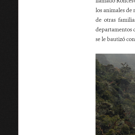
llamado Roncesva
los animales de
de otras famili
departamentos c
se le bautizó co