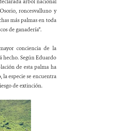
 declarada árbol nacional
Osorio, roncesvalluno y
uchas más palmas en toda
rcos de ganadería”.
mayor conciencia de la
stá hecho. Según Eduardo
blación de esta palma ha
 la especie se encuentra
iesgo de extinción.