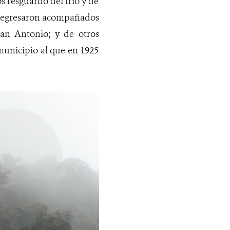
s resguardó del frío y de
, regresaron acompañados
San Antonio; y de otros
unicipio al que en 1925