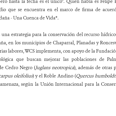
ero hasta la fecha es el único”. Quien habla es
Felipe 
edio que se encuentra en el marco de firma de acuer
ldaña - Una Cuenca de Vida*.
es una estrategia para la conservación del recurso hídri
daña, en los municipios de Chaparral, Planadas y Ronces
rias labores, WCS implementa, con apoyo de la Fundación
cológica que buscan mejorar las poblaciones de Pa
 de Cedro Negro (
Juglans neotropica
), además de otras 
arpus oleifolius
) y el Roble Andino (
Quercus humboldti
 amenaza, según
la Unión Internacional para la Conser