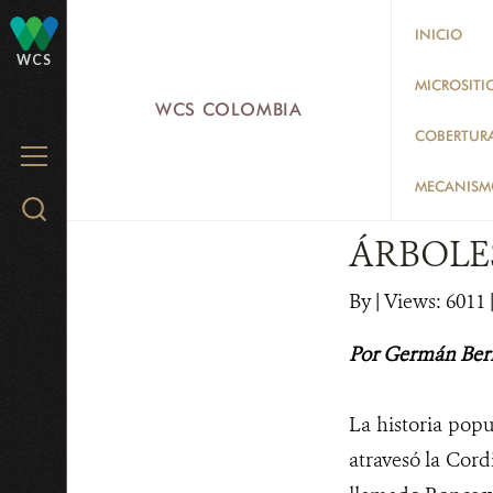
Skip
INICIO
to
WCS
main
MICROSITI
WCS COLOMBIA
content
COBERTUR
MENU
MECANISMO
Search
WCS.org
ÁRBOLE
By
|
Views: 6011
|
Por Germán Ber
La historia popu
atravesó la Cord