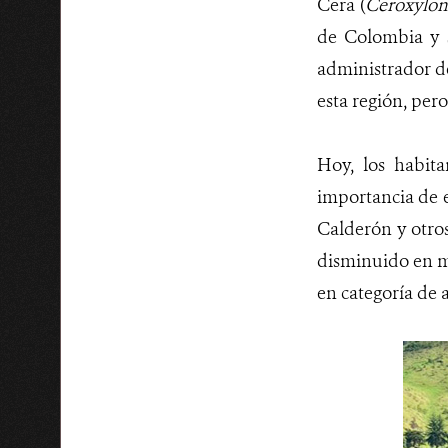
Cera (
Ceroxylon
de Colombia y s
administrador de
esta región, pero
Hoy, los habit
importancia de e
Calderón y otro
disminuido en má
en categoría de a