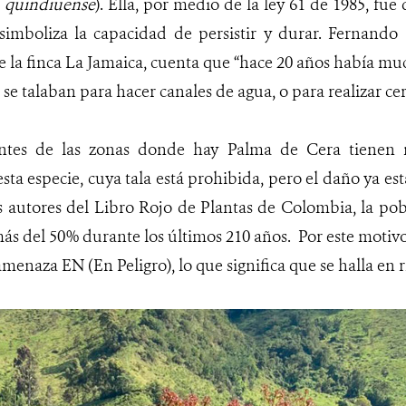
 quindiuense
). Ella, por medio de la ley 61 de 1985, fue
imboliza la capacidad de persistir y durar. Fernando 
 la finca La Jamaica, cuenta que “hace 20 años había m
 se talaban para hacer canales de agua, o para realizar ce
antes de las zonas donde hay Palma de Cera tienen 
sta especie, cuya tala está prohibida, pero el daño ya e
s autores del Libro Rojo de Plantas de Colombia, la po
s del 50% durante los últimos 210 años. Por este motivo,
menaza EN (En Peligro), lo que significa que se halla en r