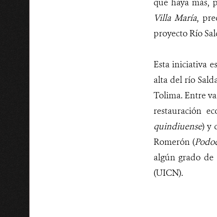
que haya más, p
Villa María
, pr
proyecto Río Sa
Esta iniciativa 
alta del río Sal
Tolima. Entre va
restauración e
quindiuense
) y
Romerón (
Podoc
algún grado de
(UICN)
.