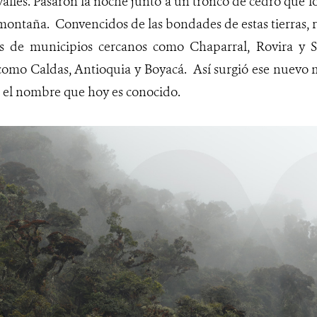
lles. Pasaron la noche junto a un tronco de cedro que lo
 montaña.
Convencidos de las bondades de estas tierras
as de municipios cercanos como Chaparral, Rovira y 
omo Caldas, Antioquia y Boyacá. Así surgió ese nuevo m
n el nombre que hoy es conocido.