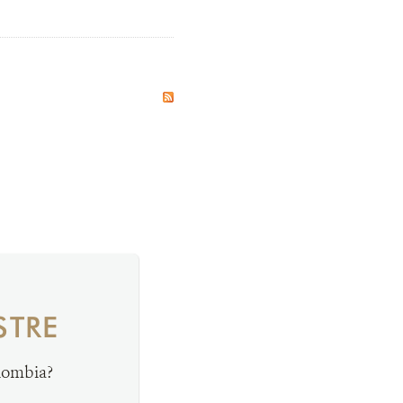
STRE
olombia?