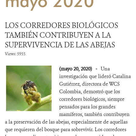
mayo 2020
NOTICIAS
LOS CORREDORES BIOLÓGICOS
WCS VISUAL
TAMBIÉN CONTRIBUYEN A LA
PUBLICACIONES
SUPERVIVENCIA DE LAS ABEJAS
Views: 5955
ALIADOS Y ALIANZAS
(mayo 20, 2020)
-
Una
COBERTURA EN MEDIOS DE COMUNICACIÓN
investigación que lideró Catalina
INFORME ANUAL WCS
Gutiérrez, directora de WCS
Colombia, demostró que los
MECANISMO DE ATENCIÓN DE QUEJAS Y RECLAMOS
corredores biológicos, siempre
pensados para los grandes
mamíferos, también contribuyen
DONA
a la preservación de las abejas, especialmente de aquellas
que requieren del bosque para sobrevivir. Los corredores