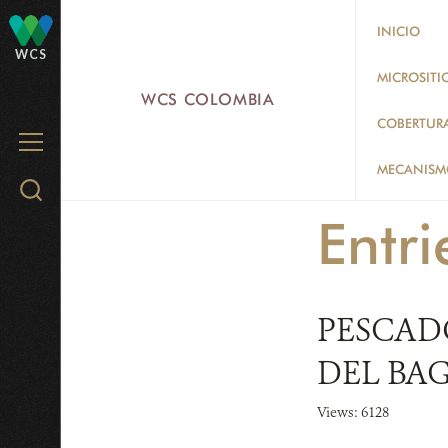
Skip
INICIO
to
WCS
main
MICROSITI
WCS COLOMBIA
content
COBERTUR
MENU
MECANISMO
Search
WCS.org
Entr
PESCAD
DEL BA
Views: 6128