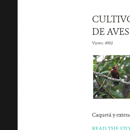
CULTIV
DE AVE
Views: 4902
Caquetá y extend
READ THE ST