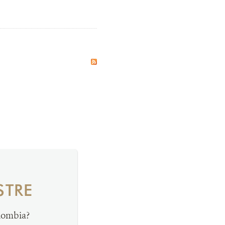
STRE
olombia?