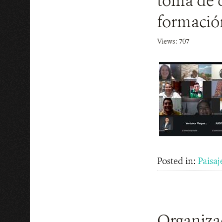
toma de d
formació
Views: 707
Posted in:
Paisaj
Organizac