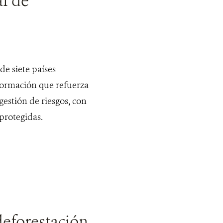
l de
e siete países
formación que refuerza
estión de riesgos, con
protegidas.
deforestación