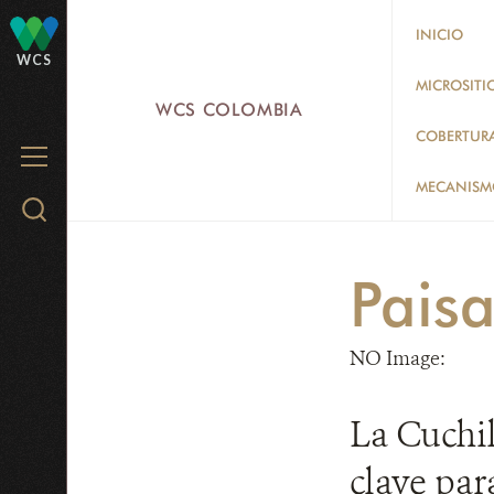
Skip
INICIO
to
WCS
main
MICROSITI
WCS COLOMBIA
content
COBERTUR
MENU
MECANISMO
Search
WCS.org
Paisa
NO Image:
La Cuchil
clave pa