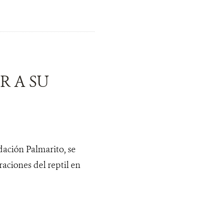
R A SU
dación Palmarito, se
aciones del reptil en