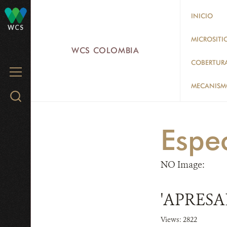
Skip
INICIO
to
WCS
main
MICROSITI
WCS COLOMBIA
content
COBERTUR
MENU
MECANISMO
Search
WCS.org
Espe
NO Image:
'APRES
Views: 2822