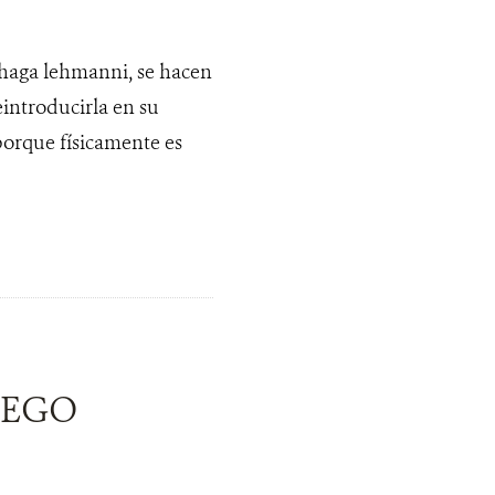
haga lehmanni, se hacen
eintroducirla en su
 porque físicamente es
UEGO