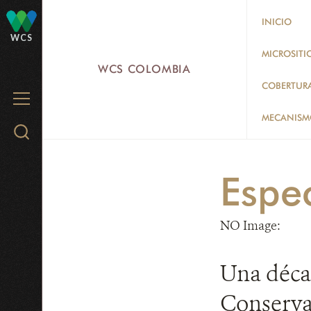
Skip
INICIO
to
WCS
main
MICROSITI
WCS COLOMBIA
content
COBERTUR
MENU
MECANISMO
Search
WCS.org
Espe
NO Image:
Una déca
Conserva