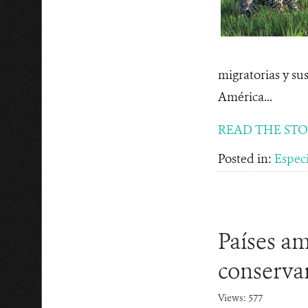
migratorias y su
América...
READ THE ST
Posted in:
Espec
Países a
conservar
Views: 577