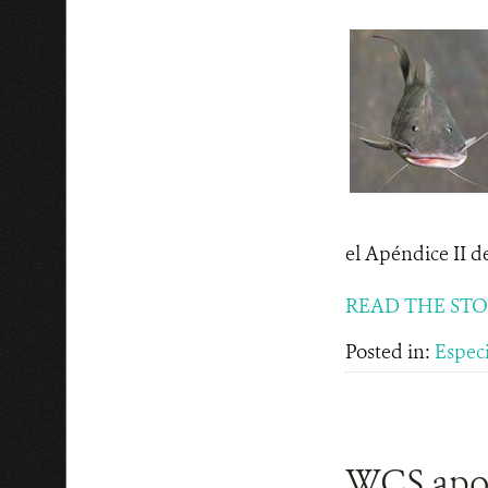
el Apéndice II de
READ THE ST
Posted in:
Espec
WCS apoya