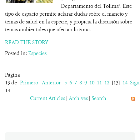
Departamento del Tolima”. Este
tipo de espacio permite aclarar dudas sobre el manejo y
temas de salud en la especie, y propicia la discusión sobre
temas ambientales que afectan la zona.
READ THE STORY
Posted in:
Especies
Página
13 de
Primero
Anterior
5
6
7
8
9
10
11
12
[13]
14
Sigu
14
Current Articles
|
Archives
|
Search