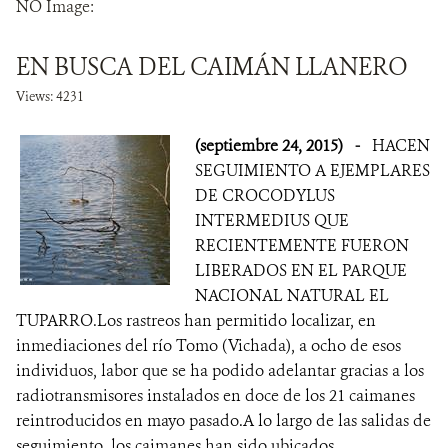
NO Image:
NOTICIAS
EN BUSCA DEL CAIMÁN LLANERO
WCS VISUAL
Views: 4231
PUBLICACIONES
(septiembre 24, 2015)
-
HACEN
SEGUIMIENTO A EJEMPLARES
ALIADOS Y ALIANZAS
DE CROCODYLUS
INTERMEDIUS QUE
COBERTURA EN MEDIOS DE COMUNICACIÓN
RECIENTEMENTE FUERON
LIBERADOS EN EL PARQUE
INFORME ANUAL WCS
NACIONAL NATURAL EL
MECANISMO DE ATENCIÓN DE QUEJAS Y RECLAMOS
TUPARRO.Los rastreos han permitido localizar, en
inmediaciones del río Tomo (Vichada), a ocho de esos
individuos, labor que se ha podido adelantar gracias a los
DONA
radiotransmisores instalados en doce de los 21 caimanes
reintroducidos en mayo pasado.A lo largo de las salidas de
seguimiento, los caimanes han sido ubicados,