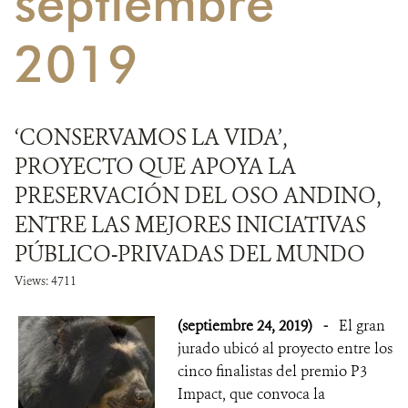
septiembre
NOTICIAS
2019
WCS VISUAL
PUBLICACIONES
‘CONSERVAMOS LA VIDA’,
PROYECTO QUE APOYA LA
ALIADOS Y ALIANZAS
PRESERVACIÓN DEL OSO ANDINO,
COBERTURA EN MEDIOS DE COMUNICACIÓN
ENTRE LAS MEJORES INICIATIVAS
PÚBLICO-PRIVADAS DEL MUNDO
INFORME ANUAL WCS
Views: 4711
MECANISMO DE ATENCIÓN DE QUEJAS Y RECLAMOS
(septiembre 24, 2019)
-
El gran
DONA
jurado ubicó al proyecto entre los
cinco finalistas del premio P3
Impact, que convoca la