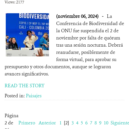
Views: 2177
(noviembre 06, 2024)
-
La
Conferencia de Biodiversidad de
la ONU fue suspendida el 2 de
noviembre por falta de quórum
tras una sesión nocturna. Deberá
reanudarse, posiblemente de
forma virtual, para aprobar su
presupuesto y otros documentos, aunque se lograron
avances significativos.
READ THE STORY
Posted in:
Paisajes
Página
2 de
Primero
Anterior
1
[2]
3
4
5
6
7
8
9
10
Siguient