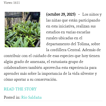
Views: 1611
NOTICIAS
(octubre 29, 2025)
-
Los niños y
las niñas que están participando
WCS VISUAL
en esta iniciativa, realizan sus
PUBLICACIONES
estudios en varias escuelas
rurales ubicadas en el
ALIADOS Y ALIANZAS
departamento del Tolima, sobre
la cordillera Central. Además de
COBERTURA EN MEDIOS DE COMUNICACIÓN
contribuir con el cuidado de esas especies que hoy tienen
algún grado de amenaza, el entusiasta grupo de
INFORME ANUAL WCS
colaboradores también aprovecha esta experiencia para
aprender más sobre la importancia de la vida silvestre y
MECANISMO DE ATENCIÓN DE QUEJAS Y RECLAMOS
cómo aportar a su conservación.
READ THE STORY
DONA
Posted in:
Río Saldaña