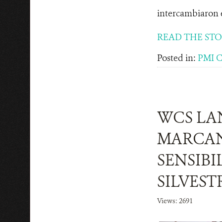
intercambiaron e
READ THE ST
Posted in:
PMI C
WCS LAN
MARCAN 
SENSIBI
SILVES
Views: 2691