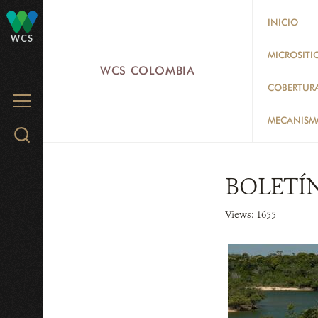
Skip
INICIO
to
WCS
main
MICROSITI
WCS COLOMBIA
content
COBERTUR
MENU
MECANISMO
Search
WCS.org
BOLETÍ
Views: 1655