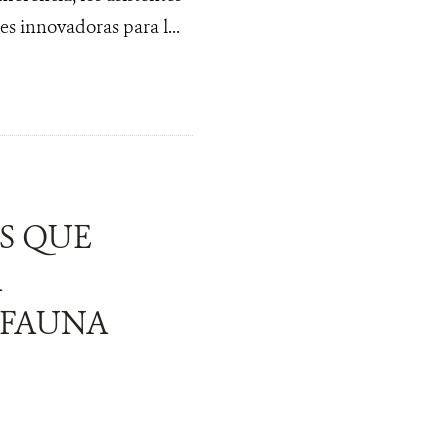
s innovadoras para l...
S QUE
A
 FAUNA